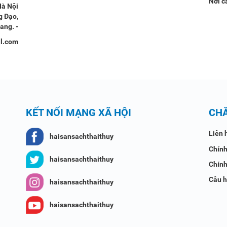
Nơi c
Hà Nội
g Đạo,
ang. -
il.com
KẾT NỐI MẠNG XÃ HỘI
CH
Liên 
haisansachthaithuy
Chính
haisansachthaithuy
Chính
Câu h
haisansachthaithuy
haisansachthaithuy