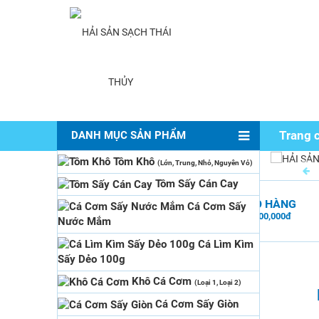
Trang 
DANH MỤC SẢN PHẨM
Tôm Khô
(Lớn, Trung, Nhỏ, Nguyên Vỏ)
Tôm Sấy Cán Cay
MIỄN PHÍ GIAO HÀNG
Cá Cơm Sấy
cho hóa đơn từ 1,000,000đ
Nước Mắm
Cá Lìm Kìm
Sấy Dẻo 100g
Khô Cá Cơm
(Loại 1, Loại 2)
Cá Cơm Sấy Giòn