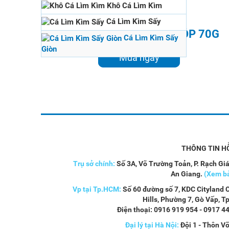
Khô Cá Lìm Kìm
Cá Lìm Kìm Sấy
CÁ LÌM KÌM SẤY GIÒN HỘP 70G
Cá Lìm Kìm Sấy
Giòn
0916 919 954
Mua ngay
THÔNG TIN H
Trụ sở chính:
Số 3A, Võ Trường Toản, P. Rạch Giá
An Giang.
(Xem b
Vp tại Tp.HCM:
Số 60 đường số 7, KDC Cityland 
Hills, Phường 7, Gò Vấp, 
Điện thoại: 0916 919 954 - 0917 4
Đại lý tại Hà Nội:
Đội 1 - Thôn V