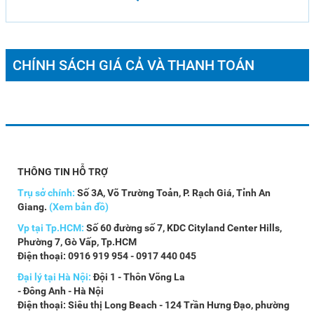
CHÍNH SÁCH GIÁ CẢ VÀ THANH TOÁN
THÔNG TIN HỖ TRỢ
Trụ sở chính:
Số 3A, Võ Trường Toản, P. Rạch Giá, Tỉnh An
Giang.
(Xem bản đồ)
Vp tại Tp.HCM:
Số 60 đường số 7, KDC Cityland Center Hills,
Phường 7, Gò Vấp, Tp.HCM
Điện thoại: 0916 919 954 - 0917 440 045
Đại lý tại Hà Nội:
Đội 1 - Thôn Võng La
- Đông Anh - Hà Nội
Điện thoại: Siêu thị Long Beach - 124 Trần Hưng Đạo, phường