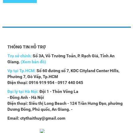
THÔNG TIN HỖ TRỢ
Trụ sở chính:
Số 3A, Võ Trường Toản, P. Rạch Giá, Tỉnh An
Giang.
(Xem bản đồ)
Vp tại Tp.HCM:
Số 60 đường số 7, KDC Cityland Center Hills,
Phường 7, Gò Vấp, Tp.HCM
Điện thoại: 0916 919 954 - 0917 440 045
Đại lý tại Hà Nội:
Đội 1 - Thôn Võng La
- Đông Anh - Hà Nội
Điện thoại: Siêu thị Long Beach - 124 Trần Hưng Đạo, phường
Dương Đông, Phú quốc, An Giang. -
Email: ctythaithuy@gmail.com