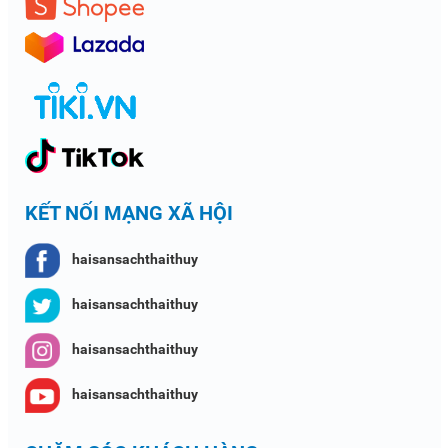
KẾT NỐI MẠNG XÃ HỘI
haisansachthaithuy
haisansachthaithuy
haisansachthaithuy
haisansachthaithuy