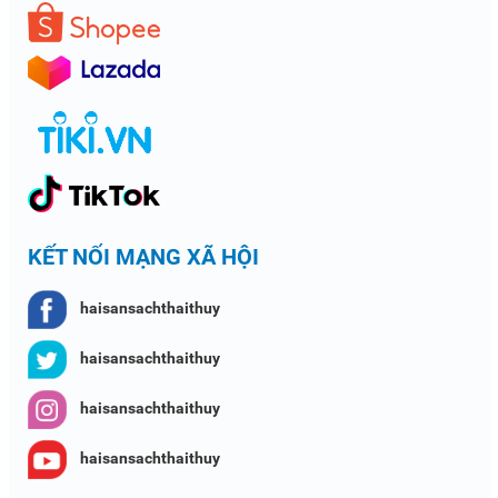
KẾT NỐI MẠNG XÃ HỘI
haisansachthaithuy
haisansachthaithuy
haisansachthaithuy
haisansachthaithuy