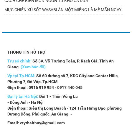
CÁCH CHẾ BIẾN MÓN NGON TỪ KHÔ CÁ DỨA
MỰC CHIÊN XÙ SỐT WASABI ĂN MỘT MIẾNG LÀ MÊ MẨN NGAY
THÔNG TIN HỖ TRỢ
Trụ sở chính:
Số 3A, Võ Trường Toản, P. Rạch Giá, Tỉnh An
Giang.
(Xem bản đồ)
Vp tại Tp.HCM:
Số 60 đường số 7, KDC Cityland Center Hills,
Phường 7, Gò Vấp, Tp.HCM
Điện thoại: 0916 919 954 - 0917 440 045
Đại lý tại Hà Nội:
Đội 1 - Thôn Võng La
- Đông Anh - Hà Nội
Điện thoại: Siêu thị Long Beach - 124 Trần Hưng Đạo, phường
Dương Đông, Phú quốc, An Giang. -
Email: ctythaithuy@gmail.com