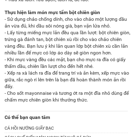
Thực hiện làm món mực tẩm bột chiên giòn
- Sử dụng chảo chống dính, cho vào chảo một lượng dầu
ăn vừa đủ, khi dầu sôi nóng già, bạn vặn lửa nhỏ.
- Lấy từng miếng mực lăn đều qua lần lượt: bột chiên giòn,
trứng gà đánh tan, bột chiên xù rồi cho vào chảo chiên
vàng đều. Bạn lưu ý khi lăn quan lớp bột chiên xù cần lăn
nhiều lần để mực có lớp áo dày sẽ giòn ngon hơn.
- Khi mực vàng đều các mặt, bạn cho mực ra đĩa có giấy
thấm dầu, chiên lần lượt cho đến hết nhé.
- Xếp ra xà lách ra đĩa để trang trí và ăn kèm, xếp mực vào
giữa, rắc ngò rí lên trên là bạn đã hoàn thành món ăn rồi
đấy.
- Cho sốt mayonnaise và tương ớt ra một đĩa nhỏ dùng để
chấm mực chiên giòn khi thưởng thức.
Có thể bạn quan tâm
CÁ HỒI NƯỚNG GIẤY BẠC