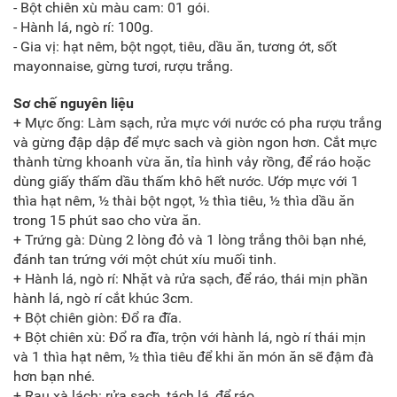
- Bột chiên xù màu cam: 01 gói.
- Hành lá, ngò rí: 100g.
- Gia vị: hạt nêm, bột ngọt, tiêu, dầu ăn, tương ớt, sốt
mayonnaise, gừng tươi, rượu trắng.
Sơ chế nguyên liệu
+ Mực ống: Làm sạch, rửa mực với nước có pha rượu trắng
và gừng đập dập để mực sach và giòn ngon hơn. Cắt mực
thành từng khoanh vừa ăn, tỉa hình vảy rồng, để ráo hoặc
dùng giấy thấm dầu thấm khô hết nước. Ướp mực với 1
thìa hạt nêm, ½ thài bột ngọt, ½ thìa tiêu, ½ thìa dầu ăn
trong 15 phút sao cho vừa ăn.
+ Trứng gà: Dùng 2 lòng đỏ và 1 lòng trắng thôi bạn nhé,
đánh tan trứng với một chút xíu muối tinh.
+ Hành lá, ngò rí: Nhặt và rửa sạch, để ráo, thái mịn phần
hành lá, ngò rí cắt khúc 3cm.
+ Bột chiên giòn: Đổ ra đĩa.
+ Bột chiên xù: Đổ ra đĩa, trộn với hành lá, ngò rí thái mịn
và 1 thìa hạt nêm, ½ thìa tiêu để khi ăn món ăn sẽ đậm đà
hơn bạn nhé.
+ Rau xà lách: rửa sạch, tách lá, để ráo.